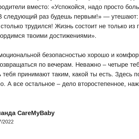
родители вместо: «Успокойся, надо просто бол
 В следующий раз будешь первым!» — утешают:
 столько трудился! Жизнь состоит не только из
гордимся твоими достижениями».
моциональной безопасностью хорошо и комфорт
возвращаться по вечерам. Неважно – четыре те
ь тебя принимают таким, какой ты есть. Здесь 
о. А все остальное – дело второстепенное, наж
анда CareMyBaby
7/2022