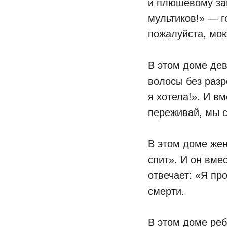
и плюшевому зай
мультиков!» — г
пожалуйста, мою
⠀
В этом доме дев
волосы без разр
я хотела!». И вм
переживай, мы 
⠀
В этом доме жен
спит». И он вме
отвечает: «Я пр
смерти.
⠀
В этом доме реб