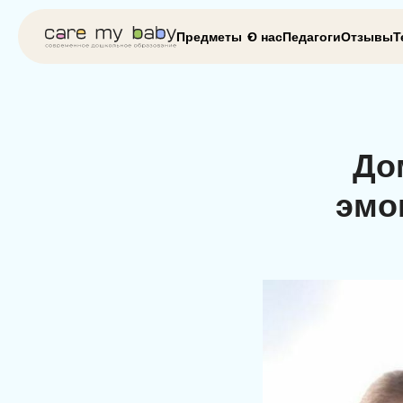
Предметы
О нас
Педагоги
Отзывы
Т
До
эмо