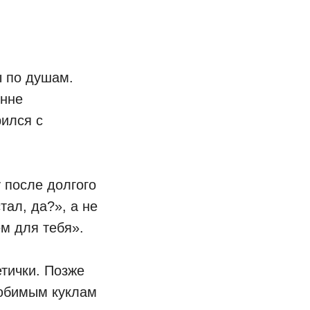
ы по душам.
енне
рился с
у после долгого
тал, да?», а не
ем для тебя».
тички. Позже
любимым куклам