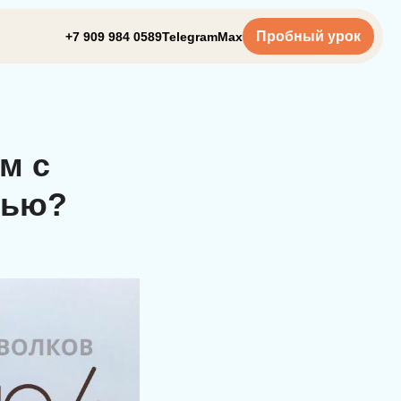
Пробный урок
+7 909 984 0589
Telegram
Max
м с
тью?