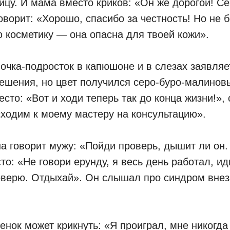
цу. И мама вместо криков: «Он же дорогой! Се
оворит: «Хорошо, спасибо за честность! Но не б
 косметику — она опасна для твоей кожи».
очка-подросток в капюшоне и в слезах заявляе
ешения, но цвет получился серо-буро-малиновый
есто: «Вот и ходи теперь так до конца жизни!»,
сходим к моему мастеру на консультацию».
а говорит мужу: «Пойди проверь, дышит ли он
сто: «Не говори ерунду, я весь день работал, и
оверю. Отдыхай». Он слышал про синдром внез
енок может крикнуть: «Я проиграл, мне никогда 