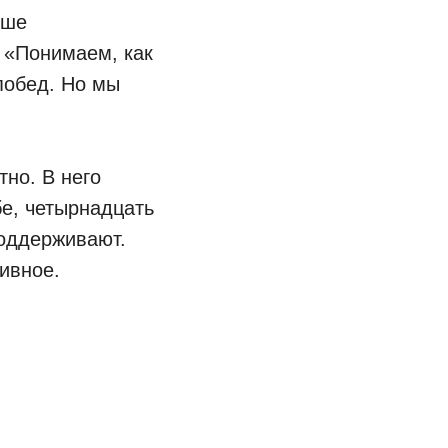
ьше
 «Понимаем, как
 побед. Но мы
но. В него
бе, четырнадцать
поддерживают.
ивное.