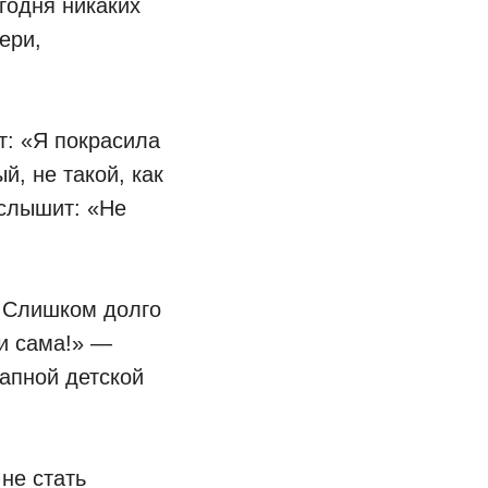
годня никаких
ери,
т: «Я покрасила
, не такой, как
 слышит: «Не
. Слишком долго
ди сама!» —
апной детской
не стать