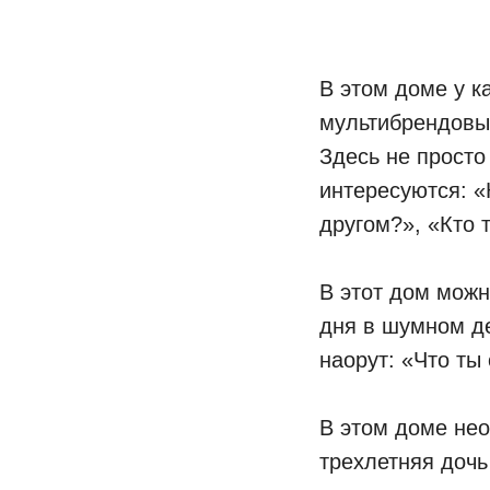
В этом доме у к
мультибрендовых
Здесь не просто
интересуются: «
другом?», «Кто 
⠀
В этот дом можн
дня в шумном де
наорут: «Что ты
⠀
В этом доме нео
трехлетняя дочь