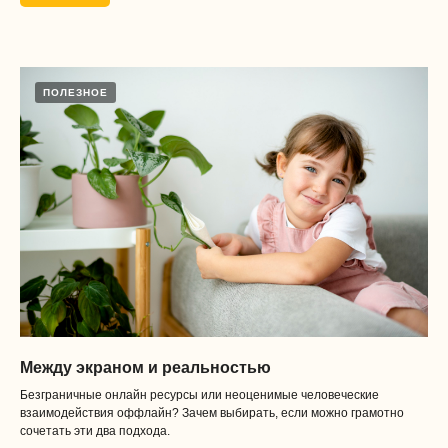
Наши соц сети
ПОЛЕЗНОЕ
+7 909 984 0589
Поддержка Telegram
Поддержка MAX
Образовательная лицензия
№Л035-01298-77/01155773
ООО «Забота»
ИНН
9731087282
ОГРН 1217700645711
Между экраном и реальностью
Безграничные онлайн ресурсы или неоценимые человеческие
взаимодействия оффлайн? Зачем выбирать, если можно грамотно
сочетать эти два подхода.