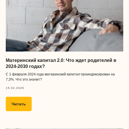
Нажимая на кнопку, я даю согласие
обработку и распространение
персональных данных
, а также
соглашаюсь с
договором оферты
Предметы
флагман
Подготовка к школе
Материнский капитал 2.0: Что ждет родителей в
2024-2030 годах?
а еще есть
С 1 февраля 2024 года материнский капитал проиндексирован на
Логопед или дефектолог
Запуск речи
7,3%. Что это значит?
Рисование
Шахматы
19.02.2025
Музыка
Английский язык
Тематические мастер-классы
Психолог
Читать
Помощь с домашним
заданием
Репетитор по математике
Репетитор по русскому языку
Комплексное развитие
Программирование в Scratch
Нейропсихолог