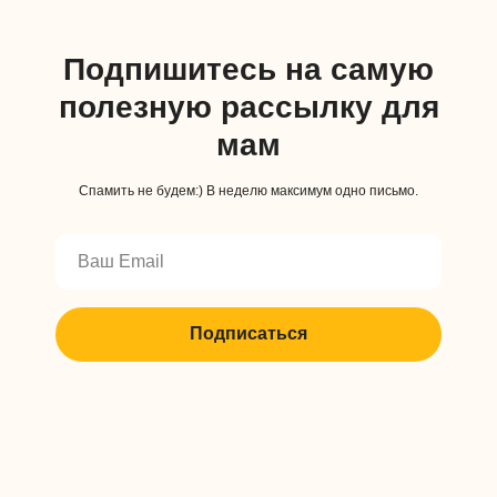
Юридический адрес:
121357, Москва г, ул Инициативная, д. 10, к. 1, кв. 13
Подпишитесь на самую
полезную рассылку для
мам
Спамить не будем:) В неделю максимум одно письмо.
Подписаться