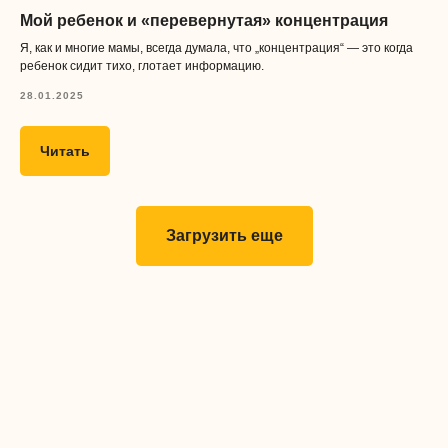
Образовательная лицензия
№Л035-01298-77/01155773
Мой ребенок и «перевернутая» концентрация
ООО «Забота»
Я, как и многие мамы, всегда думала, что „концентрация“ — это когда
ИНН
ребенок сидит тихо, глотает информацию.
9731087282
ОГРН 1217700645711
28.01.2025
Читать
Загрузить еще
Дизайн и разработка сайта
&
tanya lapka
nikolayev.design