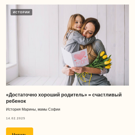
материалы
ИСТОРИИ
Получать материалы
Нажимая на кнопку, я даю согласие
обработку и распространение
персональных данных
, а также
соглашаюсь с
договором оферты
«Достаточно хороший родитель» = счастливый
ребенок
Предметы
История Марины, мамы Софии
флагман
14.02.2025
Подготовка к школе
а еще есть
Читать