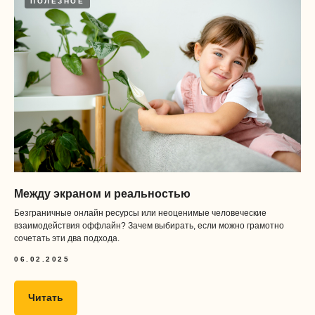
Безопасность платежей
ПОЛЕЗНОЕ
Наши соц сети
+7 909 984 0589
Поддержка Telegram
Поддержка MAX
Между экраном и реальностью
Безграничные онлайн ресурсы или неоценимые человеческие
Образовательная лицензия
взаимодействия оффлайн? Зачем выбирать, если можно грамотно
№Л035-01298-77/01155773
сочетать эти два подхода.
ООО «Забота»
06.02.2025
ИНН
9731087282
ОГРН 1217700645711
Читать