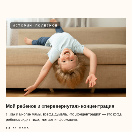
ИСТОРИИ
ПОЛЕЗНОЕ
Дизайн и разработка сайта
&
tanya lapka
nikolayev.design
Юридический адрес:
Мой ребенок и «перевернутая» концентрация
121357, Москва г, ул Инициативная, д. 10, к. 1, кв. 13
Я, как и многие мамы, всегда думала, что „концентрация“ — это когда
ребенок сидит тихо, глотает информацию.
28.01.2025