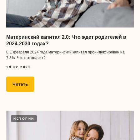
Получать материалы
Нажимая на кнопку, я даю согласие
обработку и распространение
персональных данных
, а также
соглашаюсь с
договором оферты
Материнский капитал 2.0: Что ждет родителей в
2024-2030 годах?
С 1 февраля 2024 года материнский капитал проиндексирован на
7,3%. Что это значит?
Предметы
19.02.2025
флагман
Подготовка к школе
Читать
а еще есть
Логопед или дефектолог
Запуск речи
Рисование
Шахматы
Музыка
ИСТОРИИ
Английский язык
Тематические мастер-классы
Психолог
Помощь с домашним
заданием