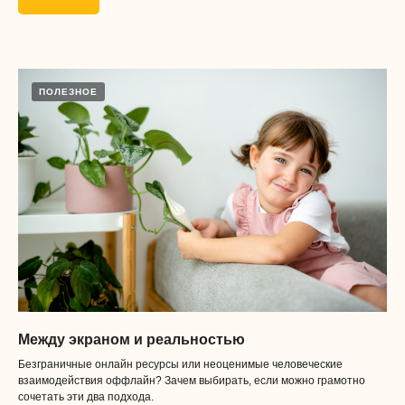
Полезные
ПОЛЕЗНОЕ
ссылки
О нас
Тесты
Бесплатные материалы
Блог
Отзывы
Работа у нас
Обработка и распространение
персональных данных
Публичная оферта
Безопасность платежей
Между экраном и реальностью
Наши соц сети
Безграничные онлайн ресурсы или неоценимые человеческие
взаимодействия оффлайн? Зачем выбирать, если можно грамотно
сочетать эти два подхода.