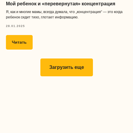
Мой ребенок и «перевернутая» концентрация
Я, как и многие мамы, всегда думала, что „концентрация“ — это когда
ребенок сидит тихо, глотает информацию.
28.01.2025
Читать
Дизайн и разработка сайта
&
tanya lapka
nikolayev.design
Загрузить еще
Юридический адрес:
121357, Москва г, ул Инициативная, д. 10, к. 1, кв. 13