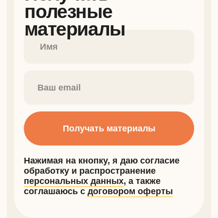
персональных данных
, а также
соглашаюсь с
договором оферты
Предметы
флагман
Подготовка к школе
а еще есть
Логопед или дефектолог
Запуск речи
Рисование
Шахматы
Музыка
Английский язык
Тематические мастер-классы
Психолог
Помощь с домашним
заданием
Репетитор по математике
Репетитор по русскому языку
Комплексное развитие
Программирование в Scratch
Нейропсихолог
Дизайн одежды