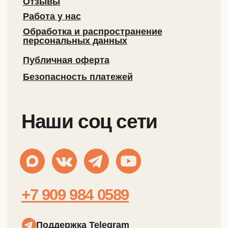
Дизайн и разработка сайта
&
tanya lapka
nikolayev.design
Юридический адрес:
125424, Россия, г. Москва, б-р Небесный, д. 1, к. 1, кв. 647