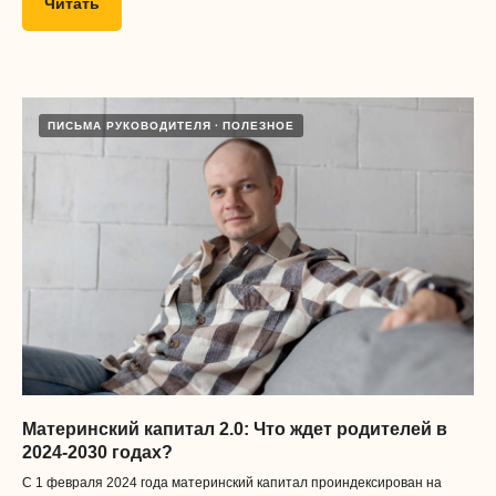
Читать
Получать материалы
ПИСЬМА РУКОВОДИТЕЛЯ
ПОЛЕЗНОЕ
Нажимая на кнопку, я даю согласие
обработку и распространение
персональных данных
, а также
соглашаюсь с
договором оферты
Предметы
флагман
Подготовка к школе
а еще есть
Материнский капитал 2.0: Что ждет родителей в
Логопед или дефектолог
Запуск речи
2024-2030 годах?
Рисование
Шахматы
С 1 февраля 2024 года материнский капитал проиндексирован на
Музыка