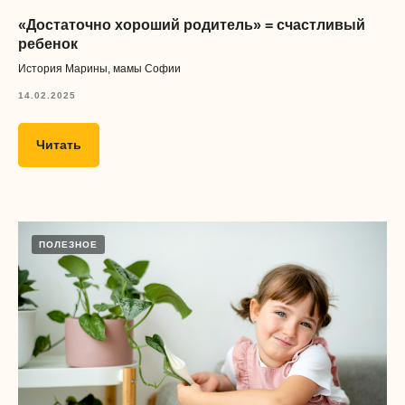
Обработка и распространение
персональных данных
«Достаточно хороший родитель» = счастливый
Публичная оферта
ребенок
Безопасность платежей
История Марины, мамы Софии
14.02.2025
Наши соц сети
Читать
+7 909 984 0589
ПОЛЕЗНОЕ
Поддержка Telegram
Поддержка MAX
Образовательная лицензия
№Л035-01298-77/01155773
ООО «Забота»
ИНН