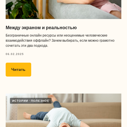
9731087282
ОГРН 1217700645711
Между экраном и реальностью
Безграничные онлайн ресурсы или неоценимые человеческие
взаимодействия оффлайн? Зачем выбирать, если можно грамотно
сочетать эти два подхода.
06.02.2025
Читать
Дизайн и разработка сайта
ИСТОРИИ
ПОЛЕЗНОЕ
&
tanya lapka
nikolayev.design
Юридический адрес:
121357, Москва г, ул Инициативная, д. 10, к. 1, кв. 13