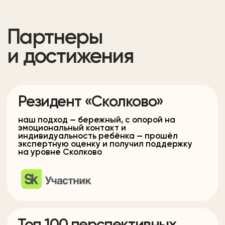
Победители «Сколково»
в девятом потоке образовательного
акселератора ED2 для Ed- и HRTech
проектов
Участники Московского
инновационного
Научимся планировать свое время
кластера
Научимся формулировать свои мысли
Сформируем навык безопасного поведения
Разовьем творчество и воображение
Разовьем самостоятельность