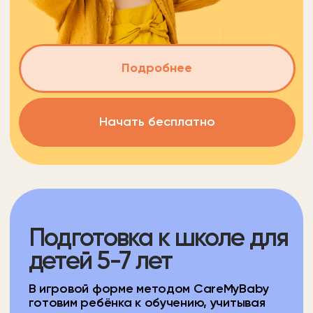
Помощь с домашним
заданием
Когда в школе что-то не получается.
Мы не заменяем школу, а бережно
помогаем ребёнку справляться с учебными
задачами
Можно прийти с конкретным запросом —
подтянуть математику, разобраться
с чтением, подготовиться к проверочной
работе или просто снизить нагрузку
с домашними заданиями
Помощь с домашним заданием
Математика
Чтение
Письмо
Планирование времени
Компьютерная грамотность
Финансовая грамотность
Ораторское искусство
Что еще?
Время урока
Стоимость