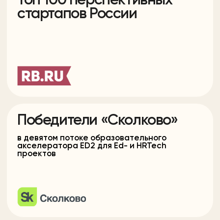
Научимся понимать и выражать свои эмоции
Познакомимся с буквами и цифрами
Узнаем о животных и растениях
Популярные предметы
Комплексное развитие
для детей 3-5 лет
Игровые занятия по методу CareMyBaby
для ребенка, учитывая его уровень
развития, темперамент, интересы,
географическую и культурную точку
Изучим цвета и фигуры
Научимся считать
Расширим словарный запас
Подготовим руку к письму
Научимся правильному произношению