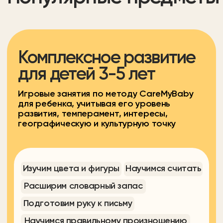
Подготовка к школе для
детей 5-7 лет
В игровой форме методом CareMyBaby
готовим ребёнка к обучению, учитывая
его уровень развития, сильные стороны
и потенциал, пробелы в знаниях,
темперамент, интересы,
географическую и культурную точку.
Познакомимся с основами математики
Свободное чтение
Самостоятельность
Уверенность в себе
Грамотная и красивая речь
Что еще?