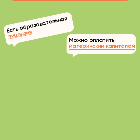
Удерживаем
внимание
Создаем каждый урок
под запросы
и особенности вашего ребенка
Все для развития ребёнка:
от подготовки к школе до логопеда
и хобби